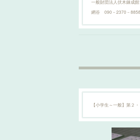
一般財団法人伏木錬成館
網谷 090－2370－885
【小学生～一般】第２・