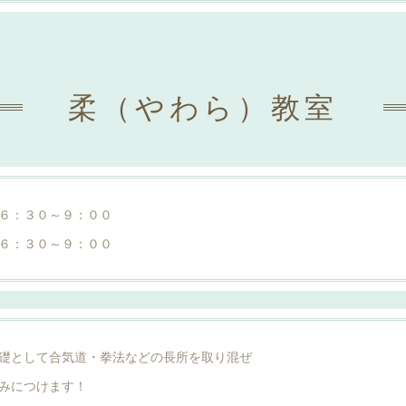
柔（やわら）教室
６：３０～９：００
３０～９：００
礎として合気道・拳法などの長所を取り混ぜ
みにつけます！