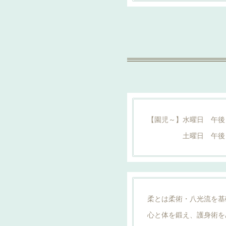
【園児～】水曜日 午後
土曜日 午後６：
柔とは柔術・八光流を基
心と体を鍛え、護身術を