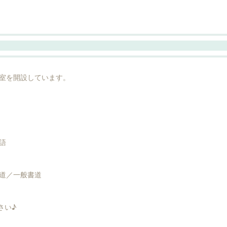
室を開設しています。
語
道／一般書道
さい♪