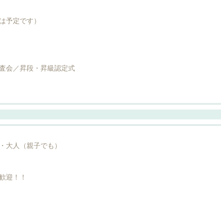
は予定です）
査会／昇段・昇級認定式
・大人（親子でも）
歓迎！！